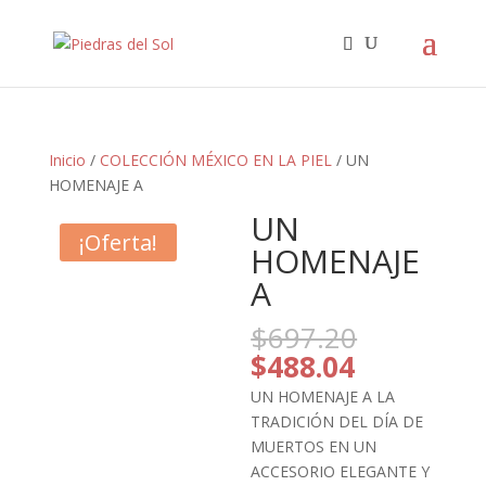
Búsqueda
de
productos
Inicio
/
COLECCIÓN MÉXICO EN LA PIEL
/ UN
HOMENAJE A
UN
¡Oferta!
HOMENAJE
A
El
$
697.20
precio
El
$
488.04
original
precio
UN HOMENAJE A LA
era:
actual
TRADICIÓN DEL DÍA DE
$697.20.
es:
MUERTOS EN UN
$488.04.
ACCESORIO ELEGANTE Y