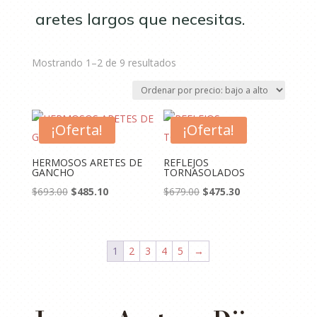
aretes largos que necesitas.
Ordenado
Mostrando 1–2 de 9 resultados
por
precio:
bajo
¡Oferta!
a
¡Oferta!
alto
HERMOSOS ARETES DE
REFLEJOS
GANCHO
TORNASOLADOS
El
El
El
El
$
693.00
$
485.10
$
679.00
$
475.30
precio
precio
precio
precio
original
actual
original
actual
era:
es:
era:
es:
1
2
3
4
5
→
$693.00.
$485.10.
$679.00.
$475.30.