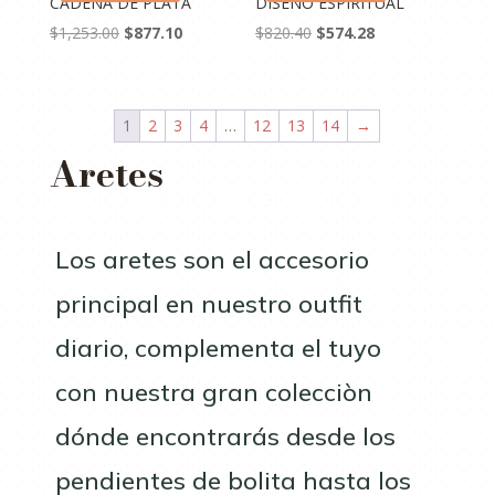
alto
CADENA DE PLATA
DISEÑO ESPIRITUAL
El
El
El
El
$
1,253.00
$
877.10
$
820.40
$
574.28
precio
precio
precio
precio
original
actual
original
actual
era:
es:
era:
es:
1
2
3
4
…
12
13
14
→
$1,253.00.
$877.10.
$820.40.
$574.28.
Aretes
Los aretes son el accesorio
principal en nuestro outfit
diario, complementa el tuyo
con nuestra gran colecciòn
dónde encontrarás desde los
pendientes de bolita hasta los