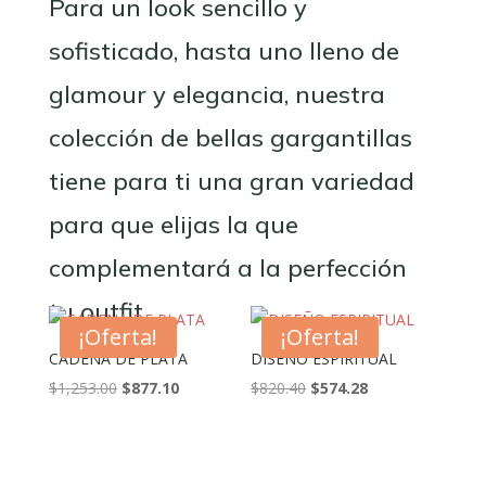
Para un look sencillo y
sofisticado, hasta uno lleno de
glamour y elegancia, nuestra
colección de bellas gargantillas
tiene para ti una gran variedad
para que elijas la que
complementará a la perfección
tu outfit.
¡Oferta!
¡Oferta!
CADENA DE PLATA
DISEÑO ESPIRITUAL
El
El
El
El
$
1,253.00
$
877.10
$
820.40
$
574.28
precio
precio
precio
precio
original
actual
original
actual
era:
es:
era:
es: