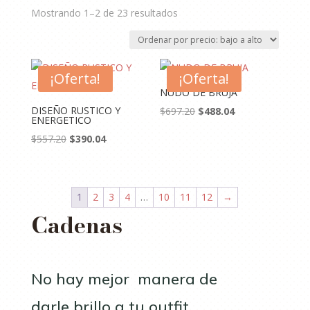
Ordenado
Mostrando 1–2 de 23 resultados
por
precio:
bajo
¡Oferta!
a
¡Oferta!
alto
NUDO DE BRUJA
DISEÑO RUSTICO Y
El
El
$
697.20
$
488.04
ENERGETICO
precio
precio
El
El
$
557.20
$
390.04
original
actual
precio
precio
era:
es:
original
actual
$697.20.
$488.04.
era:
es:
1
2
3
4
…
10
11
12
→
$557.20.
$390.04.
Cadenas
No hay mejor manera de
darle brillo a tu outfit