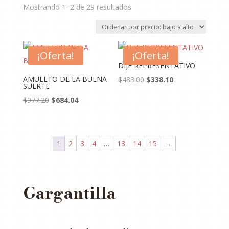
Ordenado
Mostrando 1–2 de 29 resultados
por
precio:
bajo
¡Oferta!
a
¡Oferta!
alto
DIJE REPRESENTATIVO
AMULETO DE LA BUENA
El
El
$
483.00
$
338.10
SUERTE
precio
precio
El
El
$
977.20
$
684.04
original
actual
precio
precio
era:
es:
original
actual
$483.00.
$338.10.
era:
es:
1
2
3
4
…
13
14
15
→
$977.20.
$684.04.
Gargantilla