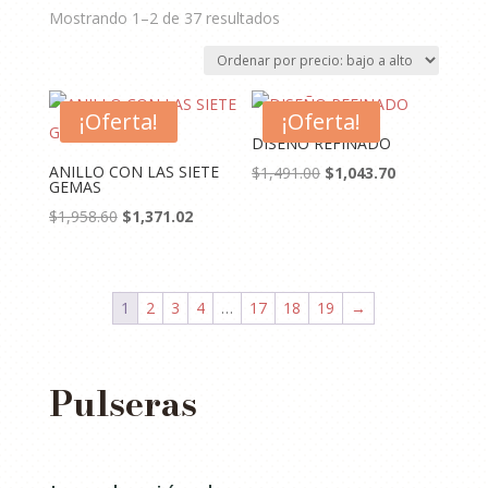
Ordenado
Mostrando 1–2 de 37 resultados
por
precio:
bajo
¡Oferta!
a
¡Oferta!
alto
DISEÑO REFINADO
ANILLO CON LAS SIETE
El
El
$
1,491.00
$
1,043.70
GEMAS
precio
precio
El
El
$
1,958.60
$
1,371.02
original
actual
precio
precio
era:
es:
original
actual
$1,491.00.
$1,043.70.
era:
es:
1
2
3
4
…
17
18
19
→
$1,958.60.
$1,371.02.
Pulseras