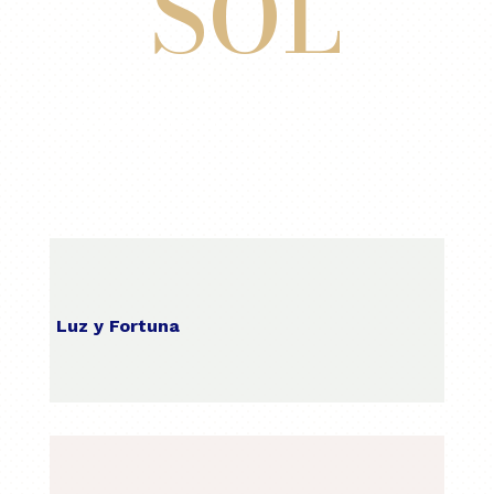
SOL
Las joyas no son solo accesorios; son emociones,
recuerdos y expresiones únicas.
Joyería Piedra del Sol – tu esencia en cada detalle.
Luz y Fortuna