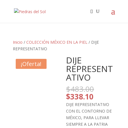
Búsqueda
de
productos
Inicio
/
COLECCIÓN MÉXICO EN LA PIEL
/ DIJE
REPRESENTATIVO
DIJE
¡Oferta!
REPRESENT
ATIVO
El
$
483.00
precio
El
$
338.10
original
precio
DIJE REPRESENTATIVO
era:
actual
CON EL CONTORNO DE
$483.00.
es:
MÉXICO, PARA LLEVAR
$338.10.
SIEMPRE A LA PATRIA