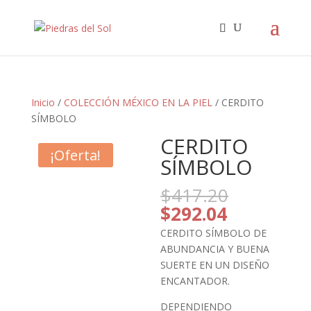
Búsqueda
de
productos
Inicio
/
COLECCIÓN MÉXICO EN LA PIEL
/ CERDITO
SÍMBOLO
CERDITO
¡Oferta!
SÍMBOLO
El
$
417.20
precio
El
$
292.04
original
precio
CERDITO SÍMBOLO DE
era:
actual
ABUNDANCIA Y BUENA
$417.20.
es:
SUERTE EN UN DISEÑO
$292.04.
ENCANTADOR.
DEPENDIENDO