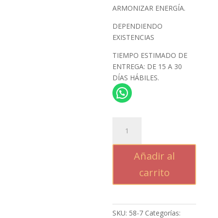
$1,371.
ARMONIZAR ENERGÍA.
DEPENDIENDO
EXISTENCIAS
TIEMPO ESTIMADO DE
ENTREGA: DE 15 A 30
DÍAS HÁBILES.
ANILLO
CON
LAS
Añadir al
SIETE
GEMAS
carrito
cantidad
SKU:
58-7
Categorías: