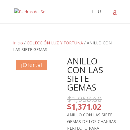
Búsqueda
de
productos
Inicio
/
COLECCIÓN LUZ Y FORTUNA
/ ANILLO CON
LAS SIETE GEMAS
ANILLO
¡Oferta!
CON LAS
SIETE
GEMAS
El
$
1,958.60
precio
El
$
1,371.02
origina
precio
ANILLO CON LAS SIETE
era:
actual
GEMAS DE LOS CHAKRAS
$1,958
es:
PERFECTO PARA