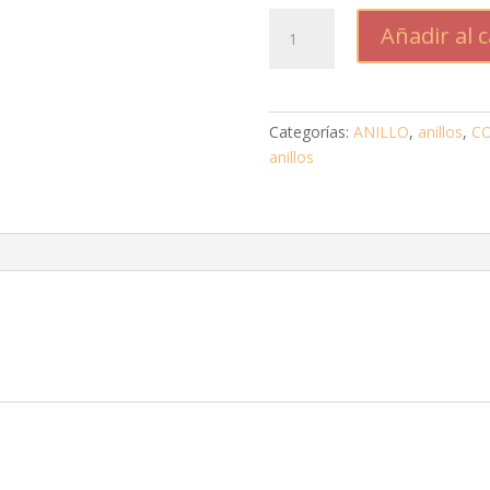
CUARZO
Añadir al c
BLANCO
cantidad
Categorías:
ANILLO
,
anillos
,
CO
anillos