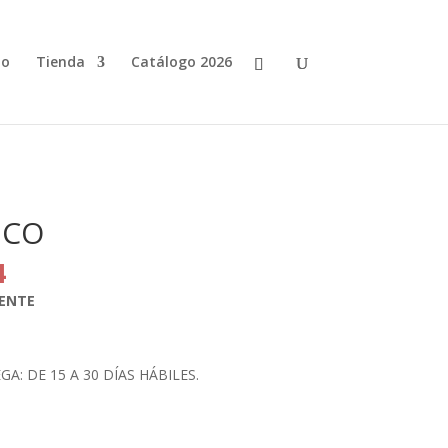
io
Tienda
Catálogo 2026
NCO
El
4
precio
ENTE
actual
es:
0.
$586.04.
: DE 15 A 30 DÍAS HÁBILES.