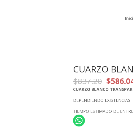
Búsqueda
de
productos
Inic
CUARZO BLA
El
$
837.20
$
586.0
precio
CUARZO BLANCO TRANSPAR
original
era:
DEPENDIENDO EXISTENCIAS
$837.2
TIEMPO ESTIMADO DE ENTREGA