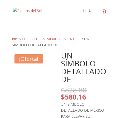
Búsqueda
de
productos
Inicio
/
COLECCIÓN MÉXICO EN LA PIEL
/ UN
SÍMBOLO DETALLADO DE
UN
¡Oferta!
SÍMBOLO
DETALLADO
DE
El
$
828.80
precio
El
$
580.16
original
precio
UN SÍMBOLO
era:
actual
DETALLADO DE MÉXICO
$828.80.
es:
PARA LLEVAR SU