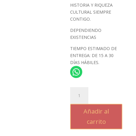
$580.16.
HISTORIA Y RIQUEZA
CULTURAL SIEMPRE
CONTIGO.
DEPENDIENDO
EXISTENCIAS
TIEMPO ESTIMADO DE
ENTREGA: DE 15 A 30
DÍAS HÁBILES.
UN
SÍMBOLO
DETALLADO
Añadir al
DE
cantidad
carrito