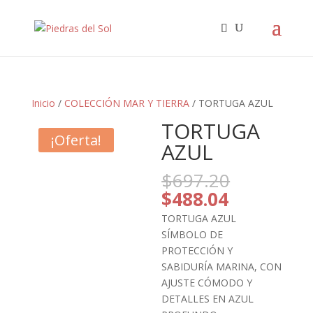
Búsqueda
de
productos
Inicio
/
COLECCIÓN MAR Y TIERRA
/ TORTUGA AZUL
TORTUGA
¡Oferta!
AZUL
El
$
697.20
precio
El
$
488.04
original
precio
TORTUGA AZUL
era:
actual
SÍMBOLO DE
$697.20.
es:
PROTECCIÓN Y
$488.04.
SABIDURÍA MARINA, CON
AJUSTE CÓMODO Y
DETALLES EN AZUL