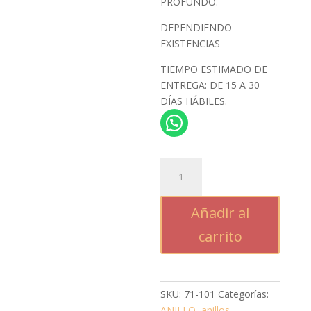
PROFUNDO.
DEPENDIENDO
EXISTENCIAS
TIEMPO ESTIMADO DE
ENTREGA: DE 15 A 30
DÍAS HÁBILES.
TORTUGA
AZUL
cantidad
Añadir al
carrito
SKU:
71-101
Categorías:
ANILLO
,
anillos
,