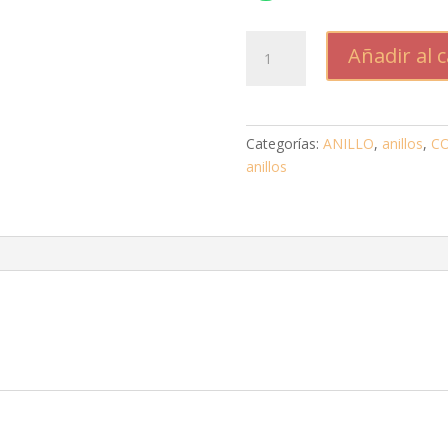
ENCUENTRO
Añadir al c
CELESTIAL
cantidad
Categorías:
ANILLO
,
anillos
,
CO
anillos