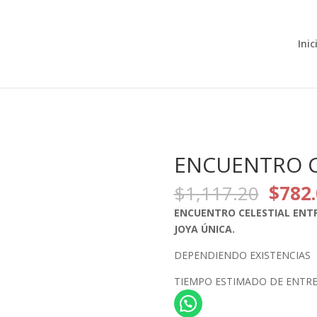
Búsqueda
de
productos
Inic
ENCUENTRO C
El
$
1,117.20
$
782
preci
ENCUENTRO CELESTIAL ENTR
origin
JOYA ÚNICA.
era:
$1,11
DEPENDIENDO EXISTENCIAS
TIEMPO ESTIMADO DE ENTREGA