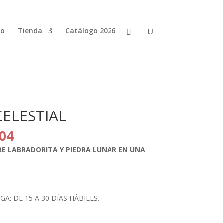
io
Tienda
Catálogo 2026
ELESTIAL
El
.04
o
precio
E LABRADORITA Y PIEDRA LUNAR EN UNA
al
actual
es:
7.20.
$782.04.
: DE 15 A 30 DÍAS HÁBILES.