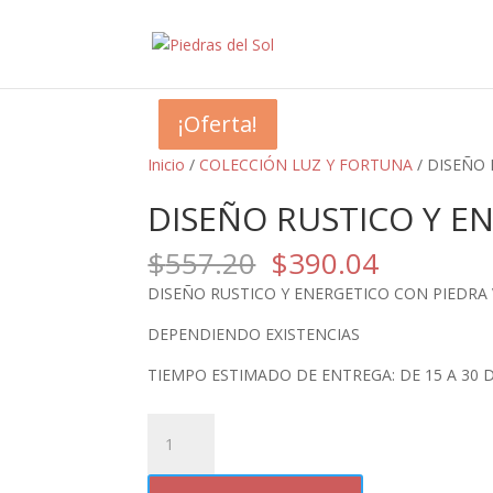
¡Oferta!
¡Oferta!
¡Oferta!
¡Oferta!
Inicio
/
COLECCIÓN LUZ Y FORTUNA
/ DISEÑO 
DISEÑO RUSTICO Y E
El
El
$
557.20
$
390.04
precio
precio
DISEÑO RUSTICO Y ENERGETICO CON PIEDRA
original
actual
era:
es:
DEPENDIENDO EXISTENCIAS
$557.20.
$390.04
TIEMPO ESTIMADO DE ENTREGA: DE 15 A 30 D
DISEÑO
RUSTICO
Y