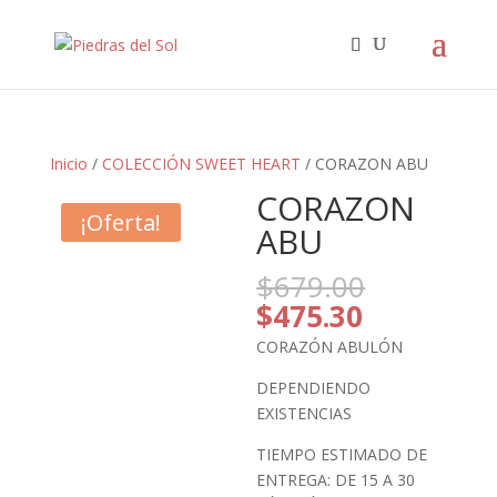
Búsqueda
de
productos
Inicio
/
COLECCIÓN SWEET HEART
/ CORAZON ABU
CORAZON
¡Oferta!
ABU
El
$
679.00
precio
El
$
475.30
original
precio
CORAZÓN ABULÓN
era:
actual
$679.00.
es:
DEPENDIENDO
$475.30.
EXISTENCIAS
TIEMPO ESTIMADO DE
ENTREGA: DE 15 A 30