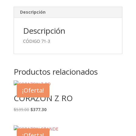
Descripción
Descripción
CÓDIGO 71-3
Productos relacionados
¡Oferta!
CORAZON Z RO
El
El
$
539.00
$
377.30
precio
precio
original
actual
era:
es:
¡Oferta!